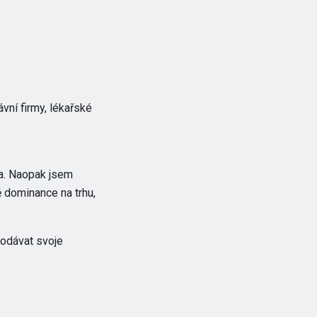
ávní firmy, lékařské
na. Naopak jsem
ě dominance na trhu,
prodávat svoje