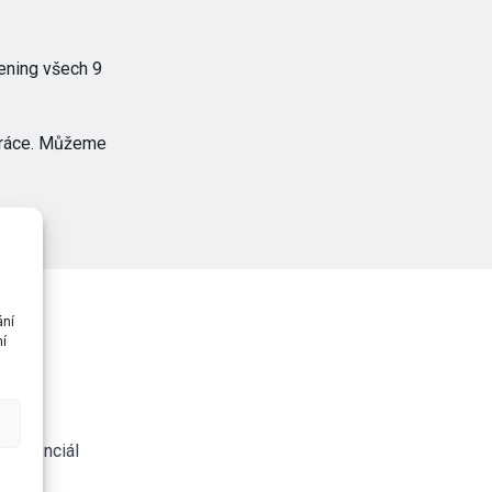
ening všech 9
upráce. Můžeme
ání
ní
ý potenciál