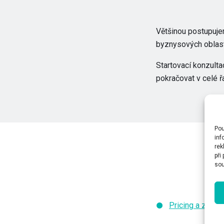
Většinou postupuje
byznysových oblastí
Startovací konzulta
pokračovat v celé ř
Pou
inf
rek
při
sou
Pricing a zdraž