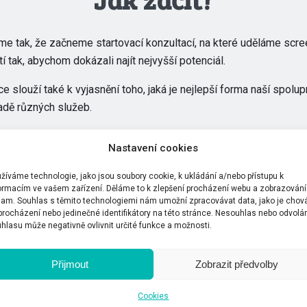
me tak, že začneme startovací konzultací, na které uděláme scre
 tak, abychom dokázali najít nejvyšší potenciál.
ce slouží také k vyjasnění toho, jaká je nejlepší forma naší spol
adě různých služeb.
Nastavení cookies
žíváme technologie, jako jsou soubory cookie, k ukládání a/nebo přístupu k
ormacím ve vašem zařízení. Děláme to k zlepšení procházení webu a zobrazování
lam. Souhlas s těmito technologiemi nám umožní zpracovávat data, jako je chov
 procházení nebo jedinečné identifikátory na této stránce. Nesouhlas nebo odvolá
Služby
hlasu může negativně ovlivnit určité funkce a možnosti.
Přijmout
Zobrazit předvolby
ování
Architektura služeb
Nevyužit
Cookies