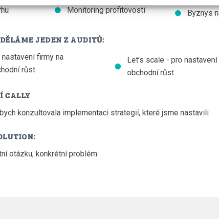
rhu
Monitoring profitovosti
Byznys n
DĚLÁME JEDEN Z AUDITŮ:
 nastavení firmy na
Let’s scale - pro nastavení 
hodní růst
obchodní růst
 CALLY
abych konzultovala implementaci strategií, které jsme nastavili
OLUTION:
ní otázku, konkrétní problém