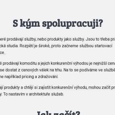
S kým spolupracuji?
teré prodávají služby, nebo produkty jako služby. Jsou to třeba pr
cká studia. Rozpětí je široké, proto začneme službou startovací
ce.
é prodávají komoditu a jejich konkurenční výhodou je nejnižší ce
 se dostat z cenových válek na trhu. Na to se podíváme ve služb
me například pricing a zdražování.
jí produkty a chtějí si zajistit konkurenční výhodu, mohou začít 
y. To nastavím v architektuře služeb.
Jak začít?