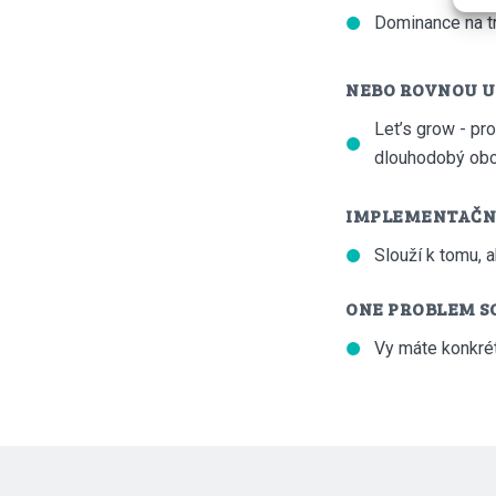
Dominance na t
NEBO ROVNOU U
Let’s grow - pro
dlouhodobý obc
IMPLEMENTAČNÍ
Slouží k tomu, 
ONE PROBLEM S
Vy máte konkrét