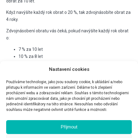
obrat za 10 let.
Když navýšíte každý rok obrat o 20 %, tak zdvojnásobíte obrat za
4 roky.
Zdvojnásobení obratu vás čeká, pokud navýšíte každý rok obrat
o:
7 % za 10 let
10 % za 8 let
15 % za 5 let
Nastavení cookies
20 % za 4 roky
30 % za 3 roky
Používáme technologie, jako jsou soubory cookie, k ukládání a/nebo
50 % navýšení za 2 roky
přístupu k informacím ve vašem zařízení. Děláme to k zlepšení
procházení webu a zobrazování reklam. Souhlas s těmito technologiemi
Do svého přemýšlení, jestli zdražit nebo ne, můžete přidat i to,
nám umožní zpracovávat data, jako je chování při procházení nebo
kam chcete vyrůst
. Stačí jeden rok nezdražit (
nebo alespoň
jedinečné identifikátory na této stránce. Nesouhlas nebo odvolání
souhlasu může negativně ovlivnit určité funkce a možnosti.
nedorovnat inflaci
) a vlastně přicházíte o dost peněz.
Přijmout
P.S.: Váháte v otázce zdražení? Pojďme se
podívat na vaše ceny