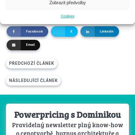
společně
.
Zobrazit předvolby
Cookies
Sdílet:
Facebook
X
Linkedin
Email
PŘEDCHOZÍ ČLÁNEK
NÁSLEDUJÍCÍ ČLÁNEK
Powerpricing s Dominikou
Pravidelný newsletter plný know-how
o cenotvorbě, byznys architektuře a