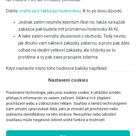
Dobře,
vraťte se k fakturaci hodinovkou
. A to ze dvou důvodů:
Jednak zatím neumíte klientům říkat ne, takže na každé
zakázce pak budete mít průměrnou hodinovku 46 Kč.
A také zatím nemáte zkušenosti v obchodu. Tedy nevíte,
jak dlouho vám některé zakázky zaberou, a proto pak dáte
odhad na ideální velikost zakázky, ale vždycky se to
protáhne a vy pak zase pracujete zdarma.
Když nastavíte místo toho hodinové balíčky například:
6 hodin za 600 Kč/h
Nastavení cookies
10 hodin za 550 Kč/h
Používáme technologie, jako jsou soubory cookie, k ukládání a/nebo
20 hodin za 500 Kč/h
přístupu k informacím ve vašem zařízení. Děláme to k zlepšení
procházení webu a zobrazování reklam. Souhlas s těmito technologiemi
Budete v klidu. Kolik odpracujete, tolik si necháte zaplatit. A pak
nám umožní zpracovávat data, jako je chování při procházení nebo
budete sledovat, kolik času jste strávili na určité zakázce a
jedinečné identifikátory na této stránce. Nesouhlas nebo odvolání
budete umět lépe postavit balíčky služeb.
souhlasu může negativně ovlivnit určité funkce a možnosti.
Balíčky služeb fungují až po té, co se uživíte hodinovkou.