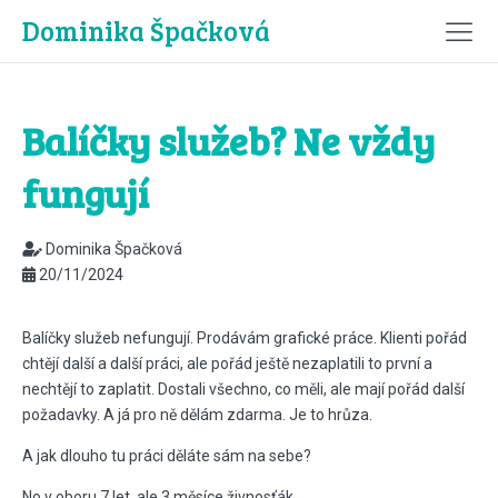
Dominika Špačková
Balíčky služeb? Ne vždy
fungují
Dominika Špačková
20/11/2024
Balíčky služeb nefungují. Prodávám grafické práce. Klienti pořád
chtějí další a další práci, ale pořád ještě nezaplatili to první a
nechtějí to zaplatit. Dostali všechno, co měli, ale mají pořád další
požadavky. A já pro ně dělám zdarma. Je to hrůza.
A jak dlouho tu práci děláte sám na sebe?
No v oboru 7 let, ale 3 měsíce živnosťák.