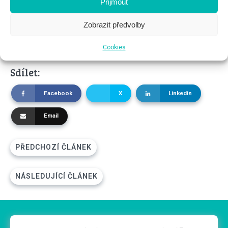
Přijmout
Speciálně v kreativní oblasti tu fázi hodinovky lze přeskočit velice
špatně.
Zobrazit předvolby
P.S.: Nejste si jistí, jestli už jste připravení na balíčky služeb? Nebo
jak je pak vytvořit?
Ozvěte se
.
Cookies
Sdílet:
Facebook
X
Linkedin
Email
PŘEDCHOZÍ ČLÁNEK
NÁSLEDUJÍCÍ ČLÁNEK