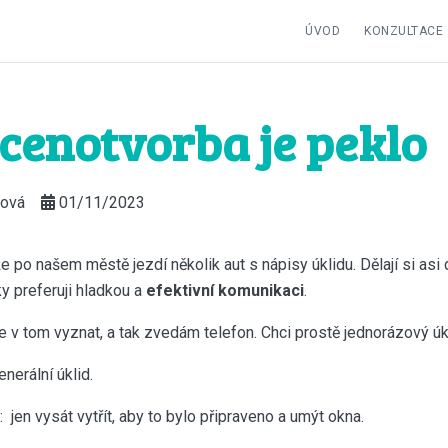
ÚVOD
KONZULTACE
cenotvorba je peklo
ková
01/11/2023
že po našem městě jezdí několik aut s nápisy úklidu. Dělají si asi
y preferuji hladkou a
efektivní komunikaci
.
 v tom vyznat, a tak zvedám telefon. Chci prostě jednorázový úk
enerální úklid.
: jen vysát vytřít, aby to bylo připraveno a umýt okna.