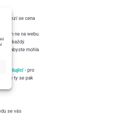
m rozmezí se cena
 ho. Jen ne na webu.
ání
 mobil každý.
ní
ložíte, abyste mohla
dnodušující
- pro
rotože ty se pak
vedu se vás