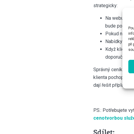
strategicky:
Na webu potře
bude pohybova
Pou
Pokud někde po
inf
rek
Nabídky na úk
při
Když klienta t
sou
doporučit spr
Správný ceník prost
klienta pochopiteln
dají řešit příplatkam
P.S.: Potřebujete v
cenotvorbou služ
Sdílet: