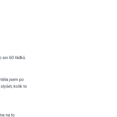
 asi 60 řádků.
Chtěla jsem po
slyšet, kolik to
ďme na to