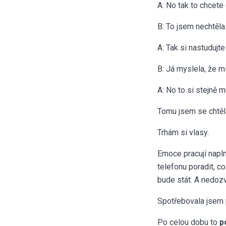
A: No tak to chcete 
B: To jsem nechtěla
A: Tak si nastudujt
B: Já myslela, že mi
A: No to si stejně 
Tomu jsem se chtěla
Trhám si vlasy.
Emoce pracují napln
telefonu poradit, c
bude stát. A nedozv
Spotřebovala jsem p
Po celou dobu to
p