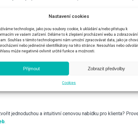
Nastavení cookies
bujete tak 3 - 5 různých druhů služeb, ať klienta uklidní, v jaké
t. Jestli se bavíme o 2 000 nebo 20 000 korunách.
žíváme technologie, jako jsou soubory cookie, k ukládání a/nebo přístupu k
třebujete ještě někde celý ceník, je to interní záležitost, mějte
ormacím ve vašem zařízení. Děláme to k zlepšení procházení webu a zobrazování
lam. Souhlas s těmito technologiemi nám umožní zpracovávat data, jako je chov
lid můžete dělat například z fotek, které klienti pošlou, dnes má
 procházení nebo jedinečné identifikátory na této stránce. Nesouhlas nebo odvolá
akto zahltíte, tak raději uteče. Připravte si 5 - 6 otázek, které po
hlasu může negativně ovlivnit určité funkce a možnosti.
ávnou službu.
Přijmout
Zobrazit předvolby
ě nemá 60 řádků, protože to klienta zahltí. Správný
ceník je zje
ý na první dobrou. A to i když se tam nevlezou všechny nuance, p
Cookies
i.
ytvořit jednoduchou a intuitivní cenovou nabídku pro klienta? Pro
eb
.