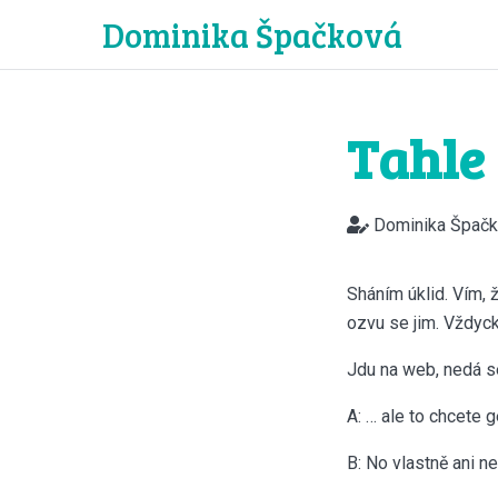
Dominika Špačková
Tahle 
Dominika Špač
Sháním úklid. Vím, 
ozvu se jim. Vždyck
Jdu na web, nedá se
A: … ale to chcete g
B: No vlastně ani ne