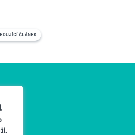
EDUJÍCÍ ČLÁNEK
u
o
ii.