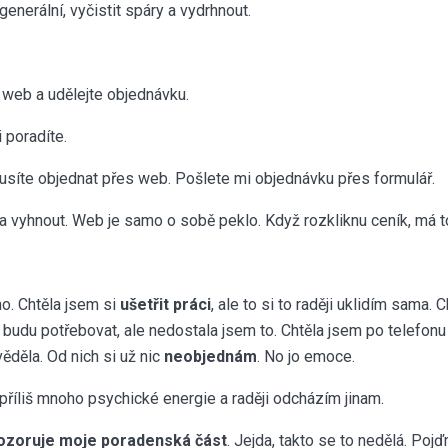
generální, vyčistit spáry a vydrhnout.
.
e web a udělejte objednávku.
 poradíte.
musíte objednat přes web. Pošlete mi objednávku přes formulář.
 vyhnout. Web je samo o sobě peklo. Když rozkliknu ceník, má to
o. Chtěla jsem si
ušetřit práci
, ale to si to raději uklidím sama. 
o budu potřebovat, ale nedostala jsem to. Chtěla jsem po telefonu 
ěděla. Od nich si už nic
neobjednám
. No jo emoce.
říliš mnoho psychické energie a raději odcházím jinam.
ozoruje moje poradenská část
. Jejda, takto se to nedělá. Poj