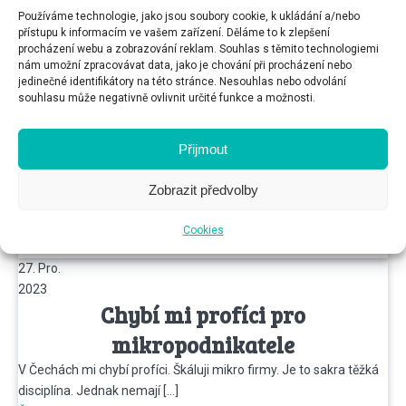
10. Led.
Používáme technologie, jako jsou soubory cookie, k ukládání a/nebo
2024
přístupu k informacím ve vašem zařízení. Děláme to k zlepšení
Kalkulace není cenotvorba
procházení webu a zobrazování reklam. Souhlas s těmito technologiemi
nám umožní zpracovávat data, jako je chování při procházení nebo
Cenu si vypočítali dobře, správně započítali náklady a postavili
jedinečné identifikátory na této stránce. Nesouhlas nebo odvolání
službu, která dává smysl. Vše, jak […]
souhlasu může negativně ovlivnit určité funkce a možnosti.
Číst více
03. Led.
Přijmout
2024
Je to bída, co vám mám povídat!
Zobrazit předvolby
“Klienti nechodí, je jich míň. Prostě nemají peníze.” Jsem v
kavárně, kam jsem před sedmi/osmi […]
Cookies
Číst více
27. Pro.
2023
Chybí mi profíci pro
mikropodnikatele
V Čechách mi chybí profíci. Škáluji mikro firmy. Je to sakra těžká
disciplína. Jednak nemají […]